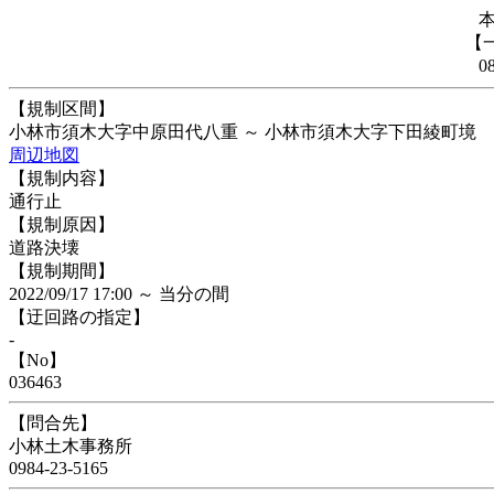
【
0
【規制区間】
小林市須木大字中原田代八重 ～ 小林市須木大字下田綾町境
周辺地図
【規制内容】
通行止
【規制原因】
道路決壊
【規制期間】
2022/09/17 17:00 ～ 当分の間
【迂回路の指定】
-
【No】
036463
【問合先】
小林土木事務所
0984-23-5165